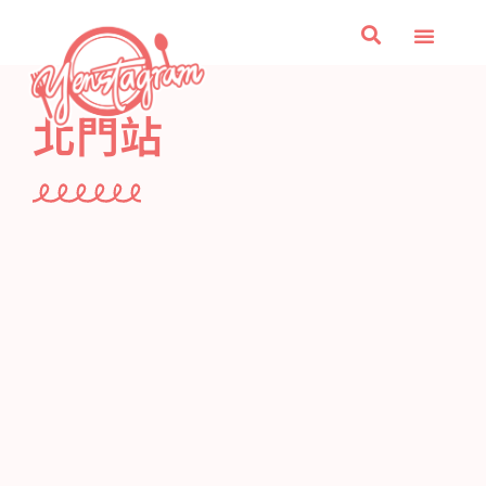
美食
台北捷運美食
旅遊
文具雜貨收集控
零食控愛嚐鮮
關於我
北門站