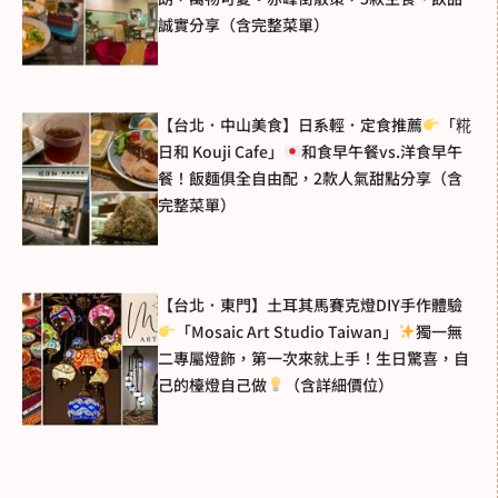
誠實分享（含完整菜單）
【台北．中山美食】日系輕．定食推薦
「糀
日和 Kouji Cafe」
和食早午餐vs.洋食早午
餐！飯麵俱全自由配，2款人氣甜點分享（含
完整菜單）
【台北．東門】土耳其馬賽克燈DIY手作體驗
「Mosaic Art Studio Taiwan」
獨一無
二專屬燈飾，第一次來就上手！生日驚喜，自
己的檯燈自己做
（含詳細價位）