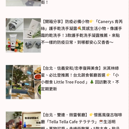
街！
【開箱分享】防疫必備小物
「Canerys 肯芮
絲」護手乾洗手凝露
質感生活小物，像護手
霜的乾洗手！3款護手乾洗手凝露推薦，來點
不一樣的防疫日常，到哪都安心又香香～
【台北．信義安和/忠孝復興美食】米其林綠
星、必比登推薦！台北蔬食餐廳首選
「小
小樹食 Little Tree Food 」
回訪數次，不
定期更新
【台北．雙連．微雷餐廳】
懷舊風復古咖啡
廳「Tella Tella Cafe テラテラ」
生活明
朗，萬物可愛。赤峰街散策，5款主食、飲品