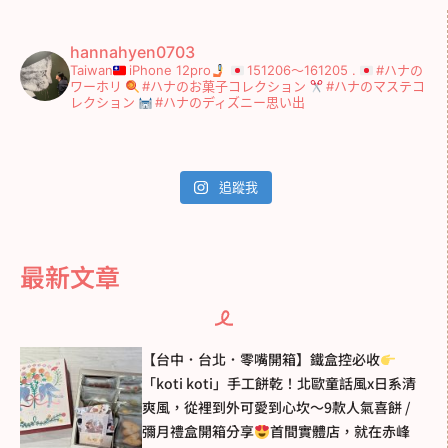
hannahyen0703
Taiwan
iPhone 12pro
151206～161205
.
#ハナの
ワーホリ
#ハナのお菓子コレクション
#ハナのマステコ
レクション
#ハナのディズニー思い出
追蹤我
最新文章
【台中．台北．零嘴開箱】鐵盒控必收
「koti koti」手工餅乾！北歐童話風x日系清
爽風，從裡到外可愛到心坎～9款人氣喜餅 /
彌月禮盒開箱分享
首間實體店，就在赤峰