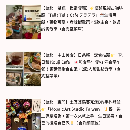
【台北．雙連．微雷餐廳】
懷舊風復古咖啡
廳「Tella Tella Cafe テラテラ」
生活明
朗，萬物可愛。赤峰街散策，5款主食、飲品
誠實分享（含完整菜單）
【台北．中山美食】日系輕．定食推薦
「糀
日和 Kouji Cafe」
和食早午餐vs.洋食早午
餐！飯麵俱全自由配，2款人氣甜點分享（含
完整菜單）
【台北．東門】土耳其馬賽克燈DIY手作體驗
「Mosaic Art Studio Taiwan」
獨一無
二專屬燈飾，第一次來就上手！生日驚喜，自
己的檯燈自己做
（含詳細價位）