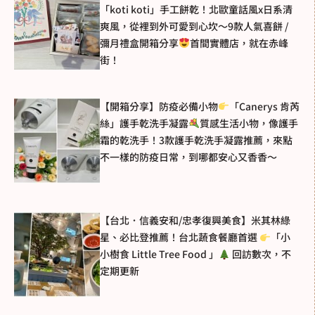
「koti koti」手工餅乾！北歐童話風x日系清
爽風，從裡到外可愛到心坎～9款人氣喜餅 /
彌月禮盒開箱分享
首間實體店，就在赤峰
街！
【開箱分享】防疫必備小物
「Canerys 肯芮
絲」護手乾洗手凝露
質感生活小物，像護手
霜的乾洗手！3款護手乾洗手凝露推薦，來點
不一樣的防疫日常，到哪都安心又香香～
【台北．信義安和/忠孝復興美食】米其林綠
星、必比登推薦！台北蔬食餐廳首選
「小
小樹食 Little Tree Food 」
回訪數次，不
定期更新