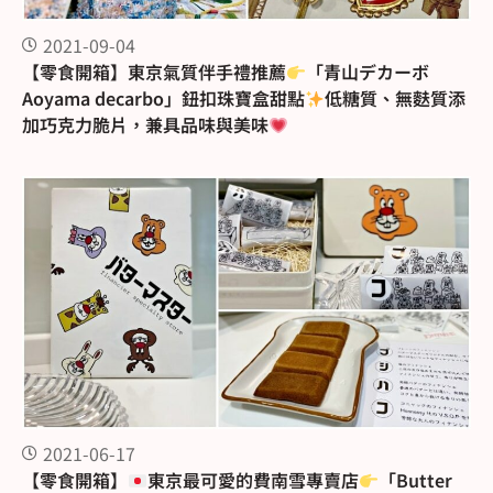
2021-09-04
【零食開箱】東京氣質伴手禮推薦
「青山デカーボ
Aoyama decarbo」鈕扣珠寶盒甜點
低糖質、無麩質添
加巧克力脆片，兼具品味與美味
2021-06-17
【零食開箱】
東京最可愛的費南雪專賣店
「Butter