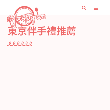
美食
台北捷運美食
旅遊
文具雜貨收集控
零食控愛嚐鮮
關於我
東京伴手禮推薦