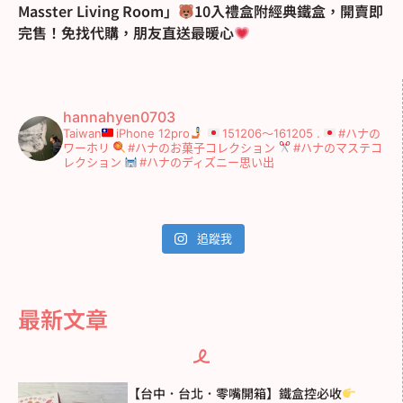
Masster Living Room」
10入禮盒附經典鐵盒，開賣即
完售！免找代購，朋友直送最暖心
hannahyen0703
Taiwan
iPhone 12pro
151206～161205
.
#ハナの
ワーホリ
#ハナのお菓子コレクション
#ハナのマステコ
レクション
#ハナのディズニー思い出
追蹤我
最新文章
【台中．台北．零嘴開箱】鐵盒控必收