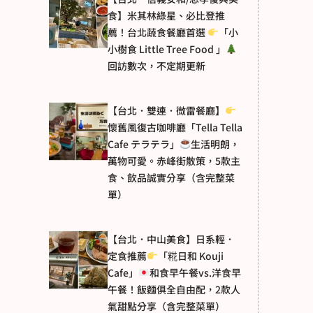
食】米其林綠星、必比登推
薦！台北蔬食餐廳首選
「小
小樹食 Little Tree Food 」
回訪數次，不定期更新
【台北．雙連．微雷餐廳】
懷舊風復古咖啡廳「Tella Tella
Cafe テラテラ」
生活明朗，
萬物可愛。赤峰街散策，5款主
食、飲品誠實分享（含完整菜
單）
【台北．中山美食】日系輕．
定食推薦
「糀日和 Kouji
Cafe」
和食早午餐vs.洋食早
午餐！飯麵俱全自由配，2款人
氣甜點分享（含完整菜單）