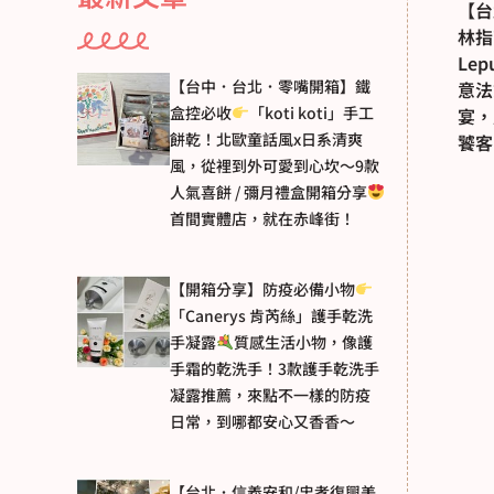
【台
林指
Le
【台中．台北．零嘴開箱】鐵
意法
盒控必收
「koti koti」手工
宴，
餅乾！北歐童話風x日系清爽
饕客
風，從裡到外可愛到心坎～9款
人氣喜餅 / 彌月禮盒開箱分享
首間實體店，就在赤峰街！
【開箱分享】防疫必備小物
「Canerys 肯芮絲」護手乾洗
手凝露
質感生活小物，像護
手霜的乾洗手！3款護手乾洗手
凝露推薦，來點不一樣的防疫
日常，到哪都安心又香香～
【台北．信義安和/忠孝復興美