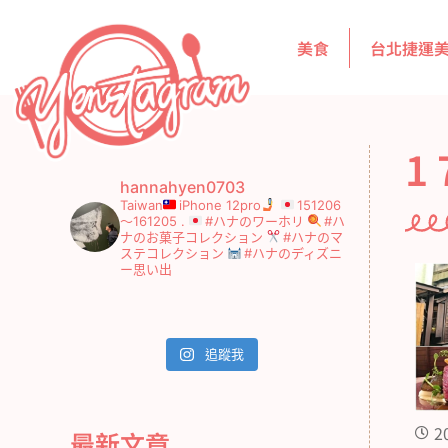
美食
台北捷運
1 
hannahyen0703
Taiwan
iPhone 12pro
151206
～161205
.
#ハナのワーホリ
#ハ
ナのお菓子コレクション
#ハナのマ
ステコレクション
#ハナのディズニ
ー思い出
追蹤我
2
最新文章