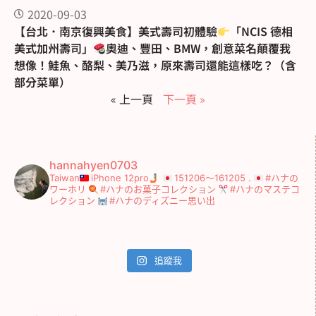
2020-09-03
【台北．南京復興美食】美式壽司初體驗
「NCIS 德相
美式加州壽司」
奧迪、豐田、BMW，創意菜名顛覆我
想像！鮭魚、酪梨、美乃滋，原來壽司還能這樣吃？（含
部分菜單）
« 上一頁
下一頁 »
hannahyen0703
Taiwan
iPhone 12pro
151206～161205
.
#ハナの
ワーホリ
#ハナのお菓子コレクション
#ハナのマステコ
レクション
#ハナのディズニー思い出
追蹤我