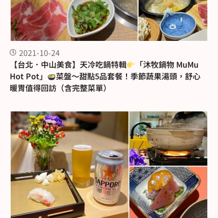
2021-10-24
【台北．中山美食】天冷吃鍋特輯
「沐牧鍋物 MuMu
Hot Pot」
菜盤～甜點5品套餐！季節蔬果湯頭，舒心
暖胃值得回訪（含完整菜單）