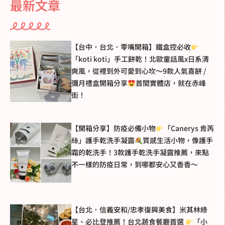
最新文章
【台中．台北．零嘴開箱】鐵盒控必收
「koti koti」手工餅乾！北歐童話風x日系清
爽風，從裡到外可愛到心坎～9款人氣喜餅 /
彌月禮盒開箱分享
首間實體店，就在赤峰
街！
【開箱分享】防疫必備小物
「Canerys 肯芮
絲」護手乾洗手凝露
質感生活小物，像護手
霜的乾洗手！3款護手乾洗手凝露推薦，來點
不一樣的防疫日常，到哪都安心又香香～
【台北．信義安和/忠孝復興美食】米其林綠
星、必比登推薦！台北蔬食餐廳首選
「小