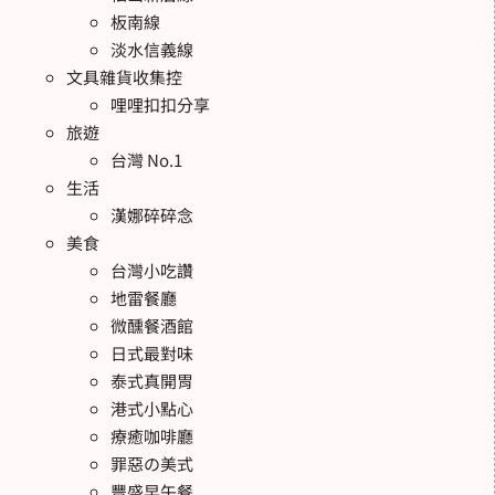
板南線
淡水信義線
文具雜貨收集控
哩哩扣扣分享
旅遊
台灣 No.1
生活
漢娜碎碎念
美食
台灣小吃讚
地雷餐廳
微醺餐酒館
日式最對味
泰式真開胃
港式小點心
療癒咖啡廳
罪惡の美式
豐盛早午餐