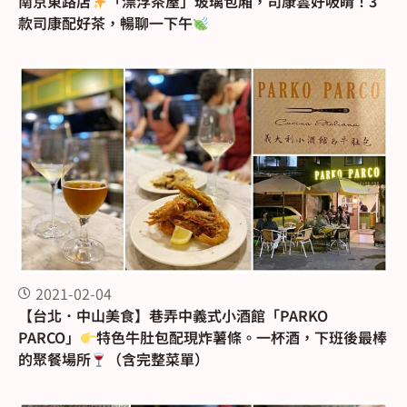
南京東路店
「漂浮茶屋」玻璃包廂，司康雲好吸睛！3
款司康配好茶，暢聊一下午
2021-02-04
【台北．中山美食】巷弄中義式小酒館「PARKO
PARCO」
特色牛肚包配現炸薯條。一杯酒，下班後最棒
的聚餐場所
（含完整菜單）