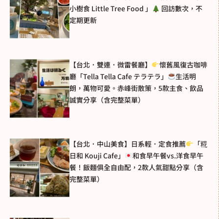
小樹食 Little Tree Food 」
回訪數次，不
定期更新
【台北．雙連．微雷餐廳】
懷舊風復古咖啡
廳「Tella Tella Cafe テラテラ」
生活明
朗，萬物可愛。赤峰街散策，5款主食、飲品
誠實分享（含完整菜單）
【台北．中山美食】日系輕．定食推薦
「糀
日和 Kouji Cafe」
和食早午餐vs.洋食早午
餐！飯麵俱全自由配，2款人氣甜點分享（含
完整菜單）