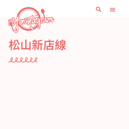
美食
台北捷運美食
旅遊
文具雜貨收集控
零食控愛嚐鮮
關於我
松山新店線