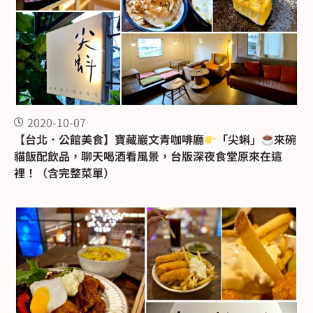
2020-10-07
【台北．公館美食】寶藏巖文青咖啡廳
「尖蝌」
來碗
貓飯配飲品，聊天喝酒看風景，台版深夜食堂原來在這
裡！（含完整菜單）